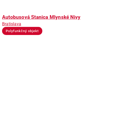
Autobusová Stanica Mlynské Nivy
Bratislava
Polyfunkčný objekt