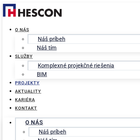
Preskočiť
Search
na
for:
obsah
O NÁS
Náš príbeh
Náš tím
SLUŽBY
Komplexné projekčné riešenia
BIM
PROJEKTY
AKTUALITY
KARIÉRA
KONTAKT
O NÁS
Náš príbeh