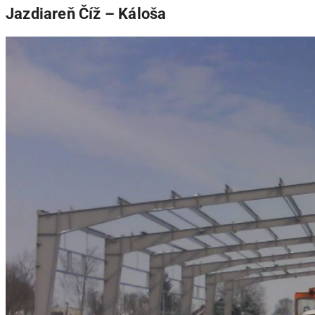
Jazdiareň Číž – Káloša