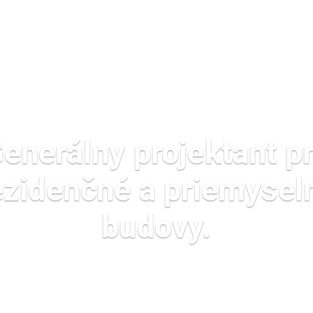
enerálny projektant p
ezidenčné a priemysel
budovy.