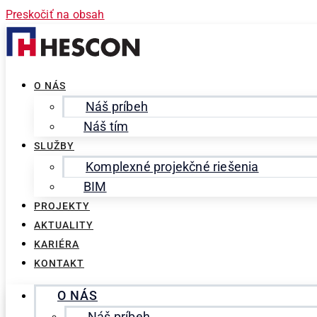
Preskočiť na obsah
O NÁS
Náš príbeh
Náš tím
SLUŽBY
Komplexné projekčné riešenia
BIM
PROJEKTY
AKTUALITY
KARIÉRA
KONTAKT
O NÁS