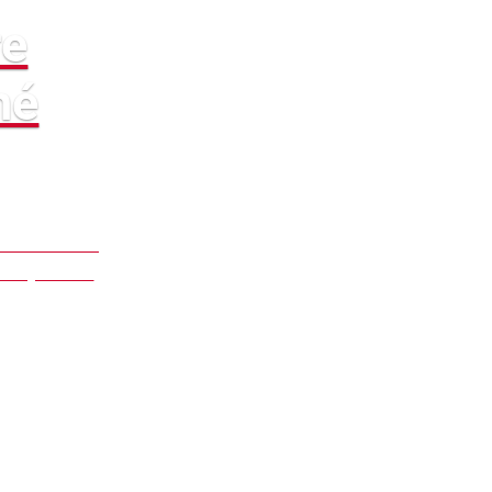
re
né
eb. Dnes však
riemyselné a