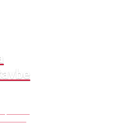
a
tavbe
kým potvrdením
nenia získali