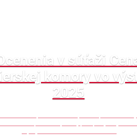
Ocenenia v súťaži Cen
nierskej komory vo výs
2025
 si odniesli až 4 prestížne ocenenia, ktoré sú pre nás obrovs
tivá inžinierska práca a zodpovedný prístup majú zmysel. Oce
projekty Zwirn 3 a Košická futbalová aréna.