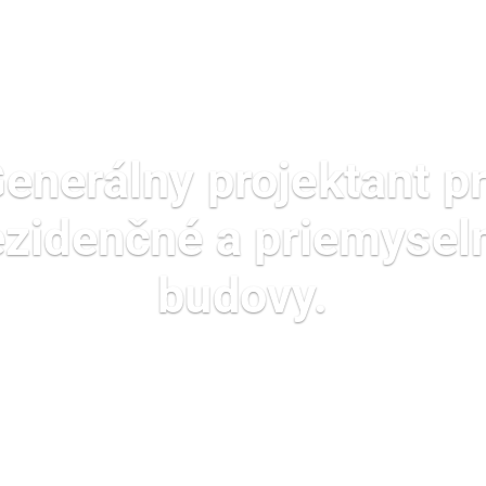
enerálny projektant p
ezidenčné a priemysel
budovy.