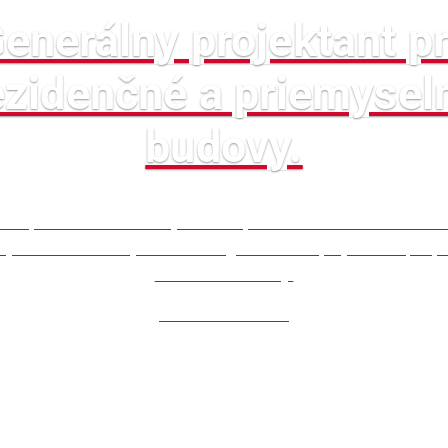
enerálny projektant p
ezidenčné a priemysel
budovy.
ienti poznali HESCON najmä ako špecialistov na statiku stavi
je len o statike. Vyrástli sme v generálneho projektanta pre p
rezidenčné budovy.
PREČÍTAŤ SI VIAC