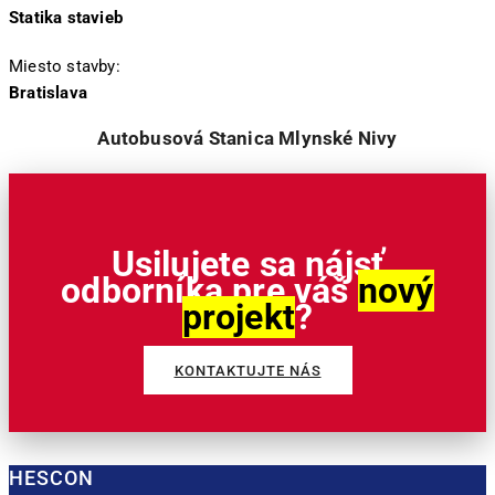
Statika stavieb
Miesto stavby:
Bratislava
Autobusová Stanica Mlynské Nivy
Usilujete sa nájsť
odborníka pre váš
nový
projekt
?
KONTAKTUJTE NÁS
HESCON