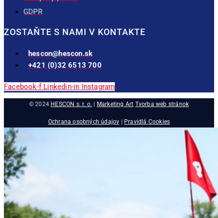
GDPR
ZOSTAŇTE S NAMI V KONTAKTE
hescon@hescon.sk
+421 (0)32 6513 700
Facebook-f
Linkedin-in
Instagram
© 2024
HESCON s. r. o.
|
Marketing Art
Tvorba web stránok
Ochrana osobných údajov
|
Pravidlá Cookies