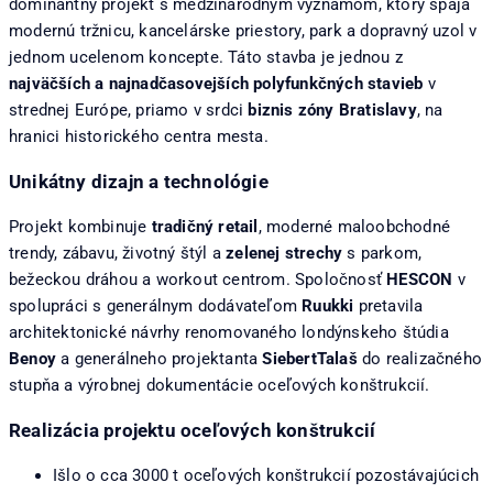
dominantný projekt s medzinárodným významom, ktorý spája
modernú tržnicu, kancelárske priestory, park a dopravný uzol v
jednom ucelenom koncepte. Táto stavba je jednou z
najväčších a najnadčasovejších polyfunkčných stavieb
v
strednej Európe, priamo v srdci
biznis zóny Bratislavy
, na
hranici historického centra mesta.
Unikátny dizajn a technológie
Projekt kombinuje
tradičný retail
, moderné maloobchodné
trendy, zábavu, životný štýl a
zelenej strechy
s parkom,
bežeckou dráhou a workout centrom. Spoločnosť
HESCON
v
spolupráci s generálnym dodávateľom
Ruukki
pretavila
architektonické návrhy renomovaného londýnskeho štúdia
Benoy
a generálneho projektanta
SiebertTalaš
do realizačného
stupňa a výrobnej dokumentácie oceľových konštrukcií.
Realizácia projektu oceľových konštrukcií
Išlo o cca 3000 t oceľových konštrukcií pozostávajúcich