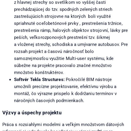
z hlavnej strechy so svetlíkom vo vyššej časti
prechádzajúcej do tzv. spodných zelených striech
zastrešujúcich strojovne na ktorých boli využité
spriahnuté oceľobetónové prvky , prestrešenia tržnice,
prestrešenia rámp, halových objektov strojovní, lávky pre
peších, veľkorozponových prestrešní tzv. šikmej
a vloženej strechy, schodiska a umývarne autobusov. Pre
rozsah projekt a časovú náročnosť bolo
samozrejmosťou využitie Multi-user systému, kde
súbežne na projekte pracovalo značné množstvo
množstvo konštruktérov.
Softvér Tekla Structures:
Pokročilé BIM nástroje
umožnili precízne projektovanie, efektívnu výrobu a
montáž, čo výrazne prispelo k dodržaniu termínov v
náročných časových podmienkach.
Výzvy a úspechy projektu
Práca s rozsiahlymi modelmi a veľkým množstvom dátových