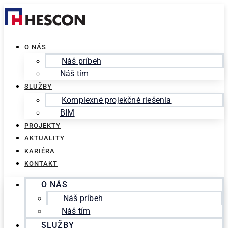
Preskočiť
Search
na
for:
obsah
O NÁS
Náš príbeh
Náš tím
SLUŽBY
Komplexné projekčné riešenia
BIM
PROJEKTY
AKTUALITY
KARIÉRA
KONTAKT
O NÁS
Náš príbeh
Náš tím
SLUŽBY