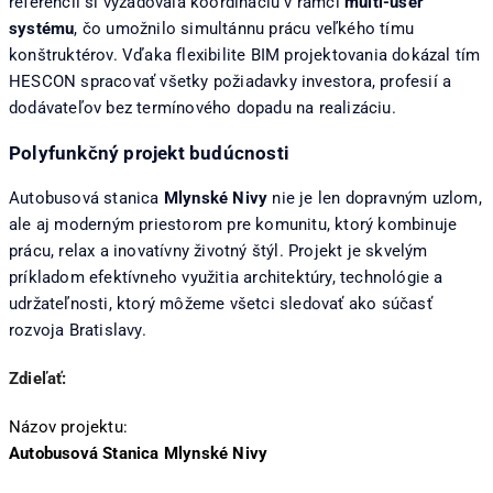
referencií si vyžadovala koordináciu v rámci
multi-user
systému
, čo umožnilo simultánnu prácu veľkého tímu
konštruktérov. Vďaka flexibilite BIM projektovania dokázal tím
HESCON spracovať všetky požiadavky investora, profesií a
dodávateľov bez termínového dopadu na realizáciu.
Polyfunkčný projekt budúcnosti
Autobusová stanica
Mlynské Nivy
nie je len dopravným uzlom,
ale aj moderným priestorom pre komunitu, ktorý kombinuje
prácu, relax a inovatívny životný štýl. Projekt je skvelým
príkladom efektívneho využitia architektúry, technológie a
udržateľnosti, ktorý môžeme všetci sledovať ako súčasť
rozvoja Bratislavy.
Zdieľať:
Názov projektu:
Autobusová Stanica Mlynské Nivy