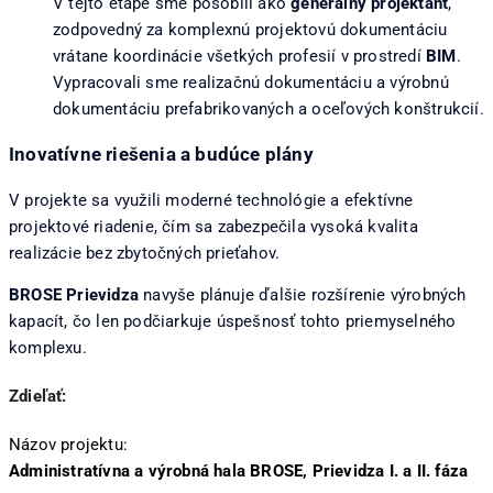
V tejto etape sme pôsobili ako
generálny projektant
,
zodpovedný za komplexnú projektovú dokumentáciu
vrátane koordinácie všetkých profesií v prostredí
BIM
.
Vypracovali sme realizačnú dokumentáciu a výrobnú
dokumentáciu prefabrikovaných a oceľových konštrukcií.
Inovatívne riešenia a budúce plány
V projekte sa využili moderné technológie a efektívne
projektové riadenie, čím sa zabezpečila vysoká kvalita
realizácie bez zbytočných prieťahov.
BROSE Prievidza
navyše plánuje ďalšie rozšírenie výrobných
kapacít, čo len podčiarkuje úspešnosť tohto priemyselného
komplexu.
Zdieľať:
Názov projektu:
Administratívna a výrobná hala BROSE, Prievidza I. a II. fáza