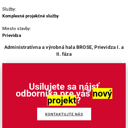
Služby:
Komplexné projekčné služby
Miesto stavby:
Prievidza
Administratívna a výrobná hala BROSE, Prievidza I. a
II. fáza
Usilujete sa nájsť
odborníka pre váš
nový
projekt
?
KONTAKTUJTE NÁS