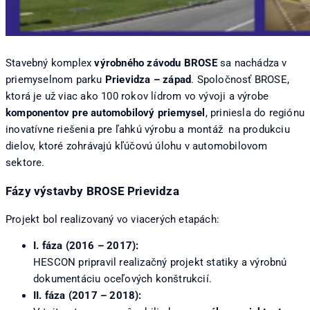
Stavebný komplex
výrobného závodu BROSE
sa nachádza v
priemyselnom parku
Prievidza – západ
. Spoločnosť BROSE,
ktorá je už viac ako 100 rokov lídrom vo vývoji a výrobe
komponentov pre automobilový priemysel
, priniesla do regiónu
inovatívne riešenia pre ľahkú výrobu a montáž na produkciu
dielov, ktoré zohrávajú kľúčovú úlohu v automobilovom
sektore.
Fázy výstavby BROSE Prievidza
Projekt bol realizovaný vo viacerých etapách:
I. fáza (2016 – 2017):
HESCON pripravil realizačný projekt statiky a výrobnú
dokumentáciu oceľových konštrukcií.
II. fáza (2017 – 2018):