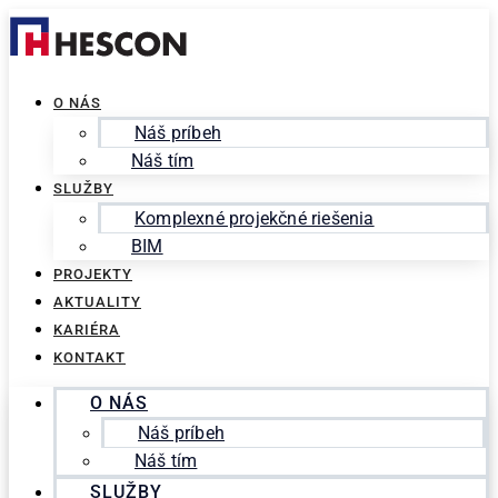
Preskočiť
Search
na
for:
obsah
O NÁS
Náš príbeh
Náš tím
SLUŽBY
Komplexné projekčné riešenia
BIM
PROJEKTY
AKTUALITY
KARIÉRA
KONTAKT
O NÁS
Náš príbeh
Náš tím
SLUŽBY