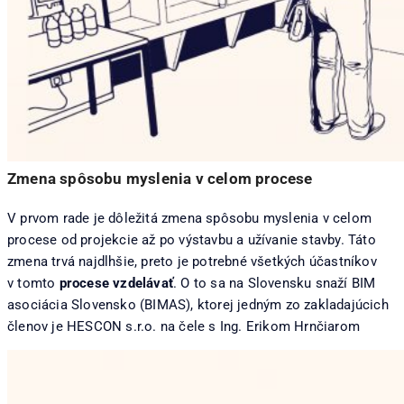
Zmena spôsobu myslenia v celom procese
V prvom rade je dôležitá zmena spôsobu myslenia v celom
procese od projekcie až po výstavbu a užívanie stavby. Táto
zmena trvá najdlhšie, preto je potrebné všetkých účastníkov
v tomto
procese vzdelávať
. O to sa na Slovensku snaží BIM
asociácia Slovensko (BIMAS), ktorej jedným zo zakladajúcich
členov je HESCON s.r.o. na čele s Ing. Erikom Hrnčiarom