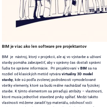
BIM je viac ako len software pre projektantov
BIM je nástroj, ktorý v projekcii, ale aj vo výstavbe a užívaní
stavby pomáha zabezpečiť, aby v správny čas dostali správni
ľudia tie správne informácie. Pri projektovaní v
BIM
sa na
rozdiel od klasických metód vytvára
virtuálny 3D model
stavby
, kde sú podľa zvolenej podrobnosti vymodelované
všetky elementy, ktoré sa budú reálne nachádzať na fyzickej
stavbe. K týmto elementom sa priraďujú atribúty – vlastnosti,
ktoré musia jednotlivé stavebné prvky spĺňať. Medzi takéto
vlastnosti môžeme zaradiť typ materiálu, odolnosť voči