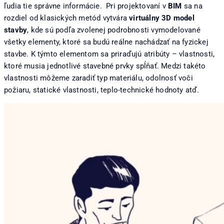
ľudia tie správne informácie. Pri projektovaní v
BIM
sa na
rozdiel od klasických metód vytvára
virtuálny 3D model
stavby
, kde sú podľa zvolenej podrobnosti vymodelované
všetky elementy, ktoré sa budú reálne nachádzať na fyzickej
stavbe. K týmto elementom sa priraďujú atribúty – vlastnosti,
ktoré musia jednotlivé stavebné prvky spĺňať. Medzi takéto
vlastnosti môžeme zaradiť typ materiálu, odolnosť voči
požiaru, statické vlastnosti, teplo-technické hodnoty atď.