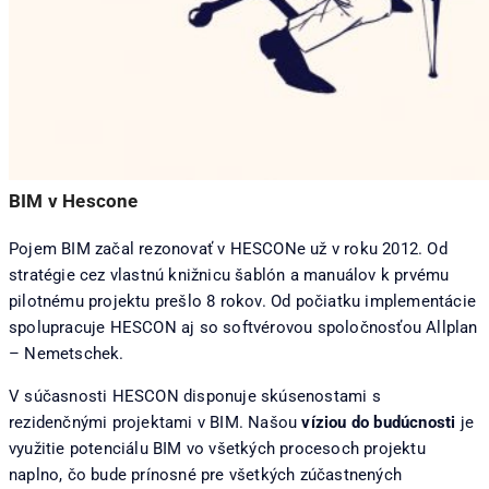
BIM v Hescone
Pojem BIM začal rezonovať v HESCONe už v roku 2012. Od
stratégie cez vlastnú knižnicu šablón a manuálov k prvému
pilotnému projektu prešlo 8 rokov. Od počiatku implementácie
spolupracuje HESCON aj so softvérovou spoločnosťou Allplan
– Nemetschek.
V súčasnosti HESCON disponuje skúsenostami s
rezidenčnými projektami v BIM. Našou
víziou do budúcnosti
je
využitie potenciálu BIM vo všetkých procesoch projektu
naplno, čo bude prínosné pre všetkých zúčastnených