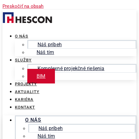
Preskočiť na obsah
O NÁS
Náš príbeh
Náš tím
SLUŽBY
Komplexné projekčné riešenia
BIM
PROJEKTY
AKTUALITY
KARIÉRA
KONTAKT
O NÁS
Náš príbeh
Náš tím