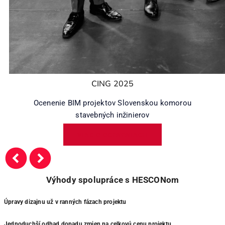
CING 2025
Ocenenie BIM projektov Slovenskou komorou
stavebných inžinierov
VIAC O OCENENIACH
Výhody spolupráce s HESCONom
Úpravy dizajnu už v ranných fázach projektu
Jednoduchší odhad dopadu zmien na celkovú cenu projektu.