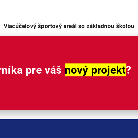
Viacúčelový športový areál so základnou školou
rníka pre váš
nový projekt
?