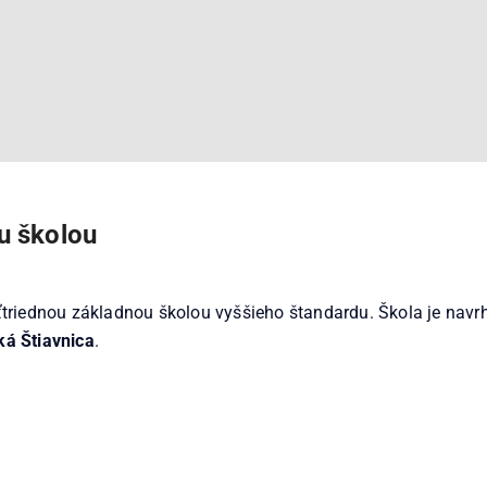
u školou
triednou základnou školou vyššieho štandardu. Škola je navr
á Štiavnica
.