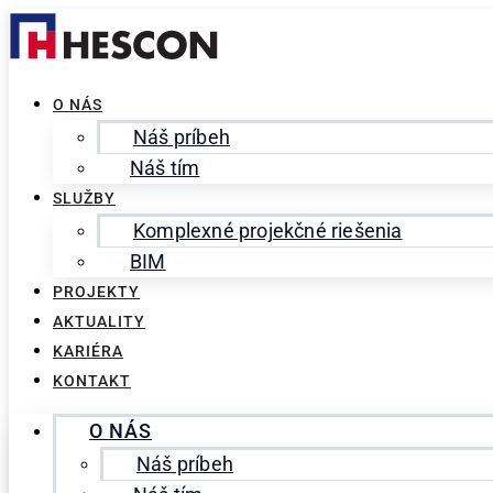
Preskočiť
Search
na
for:
obsah
O NÁS
Náš príbeh
Náš tím
SLUŽBY
Komplexné projekčné riešenia
BIM
PROJEKTY
AKTUALITY
KARIÉRA
KONTAKT
O NÁS
Náš príbeh