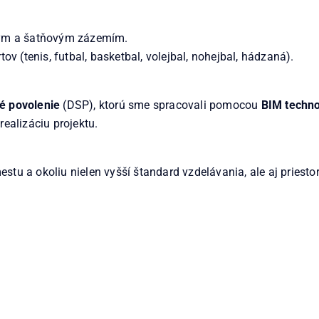
kým a šatňovým zázemím.
v (tenis, futbal, basketbal, volejbal, nohejbal, hádzaná).
é povolenie
(DSP), ktorú sme spracovali pomocou
BIM techno
realizáciu projektu.
stu a okoliu nielen vyšší štandard vzdelávania, ale aj priesto