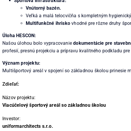
Športová infraštruktúra:
Vnútorný bazén.
Veľká a malá telocvičňa s kompletným hygienic
Multifunkčné ihrisko
vhodné pre rôzne druhy športo
Úloha HESCON:
Našou úlohou bolo vypracovanie
dokumentácie pre stavebn
profesií, presnú projekciu a prípravu kvalitného podkladu pre 
Význam projektu:
Multišportový areál v spojení so základnou školou prinesie me
Zdieľať:
Názov projektu:
Viacúčelový športový areál so základnou školou
Investor:
uniformarchitects s.r.o.