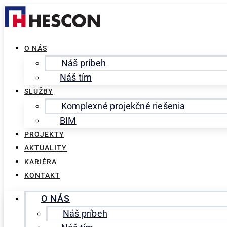
Preskočiť
Search
na
for:
obsah
O NÁS
Náš príbeh
Náš tím
SLUŽBY
Komplexné projekčné riešenia
BIM
PROJEKTY
AKTUALITY
KARIÉRA
KONTAKT
O NÁS
Náš príbeh