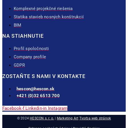
Komplexné projekčné riešenia
Statika stavieb nosných konštrukcií
BIM
NA STIAHNUTIE
Profil spoločnosti
Company profile
GDPR
ZOSTAŇTE S NAMI V KONTAKTE
hescon@hescon.sk
+421 (0)32 6513 700
Facebook-f
Linkedin-in
Instagram
© 2024
HESCON s. r. o.
|
Marketing Art
Tvorba web stránok