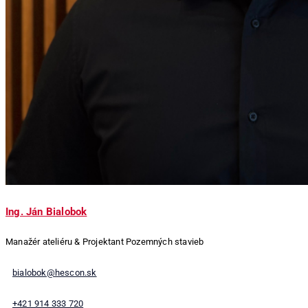
Ing. Ján Bialobok
Manažér ateliéru & Projektant Pozemných stavieb
bialobok@hescon.sk
+421 914 333 720