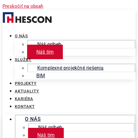
Preskočiť na obsah
O NÁS
Náš príbeh
Náš tím
SLUŽBY
Komplexné projekčné riešenia
BIM
PROJEKTY
AKTUALITY
KARIÉRA
KONTAKT
O NÁS
Náš príbeh
Náš tím