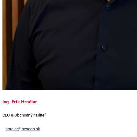
Ing. Erik Hrnčiar
CEO & Obchodný riaditeľ
hrnciar@hescon.sk