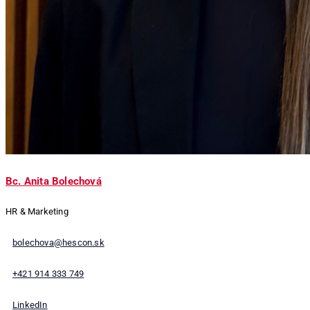
Bc. Anita Bolechová
HR & Marketing
bolechova@hescon.sk
+421 914 333 749
LinkedIn