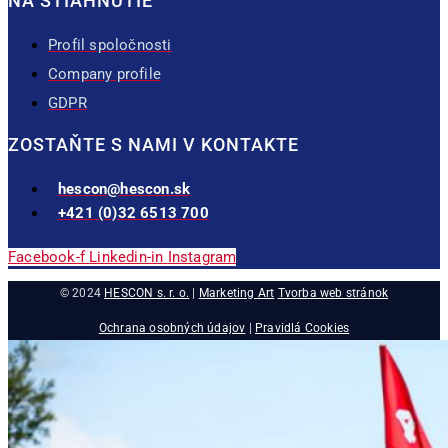
NA STIAHNUTIE
Profil spoločnosti
Company profile
GDPR
ZOSTAŇTE S NAMI V KONTAKTE
hescon@hescon.sk
+421 (0)32 6513 700
Facebook-f
Linkedin-in
Instagram
© 2024
HESCON s. r. o.
|
Marketing Art
Tvorba web stránok
Ochrana osobných údajov
|
Pravidlá Cookies