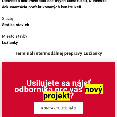
Dielenská dokumentácia oceľových konštrukcií
,
Dielenská
dokumentácia prefabrikovaných konštrukcií
Služby:
Statika stavieb
Miesto stavby:
Lužianky
Terminál intermodálnej prepravy Lužianky
Usilujete sa nájsť
odborníka pre váš
nový
projekt
?
KONTAKTUJTE NÁS