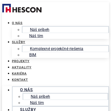
Preskočiť
Search
na
for:
obsah
O NÁS
Náš príbeh
Náš tím
SLUŽBY
Komplexné projekčné riešenia
BIM
PROJEKTY
AKTUALITY
KARIÉRA
KONTAKT
O NÁS
Náš príbeh
Náš tím
SLUŽBY