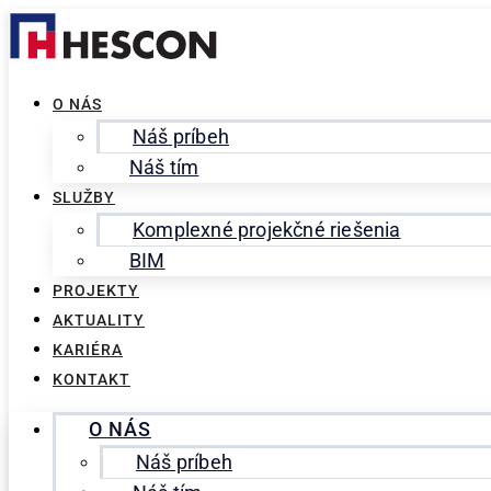
Preskočiť
Search
na
for:
obsah
O NÁS
Náš príbeh
Náš tím
SLUŽBY
Komplexné projekčné riešenia
BIM
PROJEKTY
AKTUALITY
KARIÉRA
KONTAKT
O NÁS
Náš príbeh