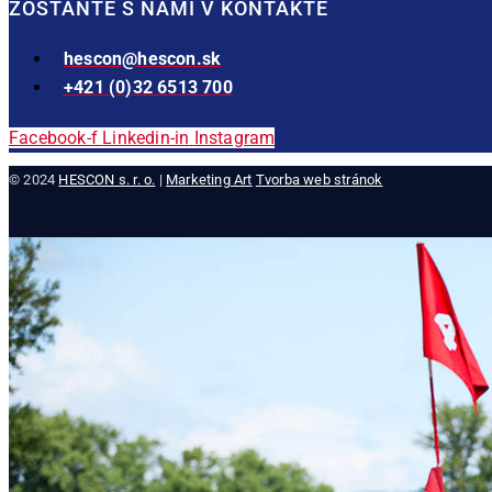
ZOSTAŇTE S NAMI V KONTAKTE
hescon@hescon.sk
+421 (0)32 6513 700
Facebook-f
Linkedin-in
Instagram
© 2024
HESCON s. r. o.
|
Marketing Art
Tvorba web stránok