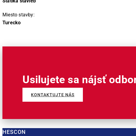
Statika stavieb
Miesto stavby:
Turecko
Usilujete sa nájsť odbo
KONTAKTUJTE NÁS
HESCON