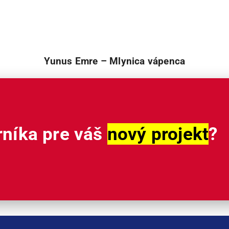
Yunus Emre – Mlynica vápenca
rníka pre váš
nový projekt
?