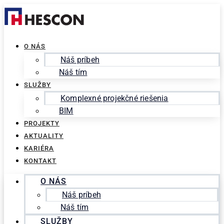
Preskočiť
Search
na
for:
obsah
O NÁS
Náš príbeh
Náš tím
SLUŽBY
Komplexné projekčné riešenia
BIM
PROJEKTY
AKTUALITY
KARIÉRA
KONTAKT
O NÁS
Náš príbeh
Náš tím
SLUŽBY