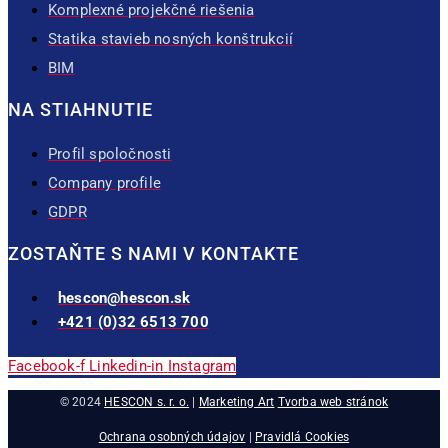
Komplexné projekčné riešenia
Statika stavieb nosných konštrukcií
BIM
NA STIAHNUTIE
Profil spoločnosti
Company profile
GDPR
ZOSTAŇTE S NAMI V KONTAKTE
hescon@hescon.sk
+421 (0)32 6513 700
Facebook-f
Linkedin-in
Instagram
© 2024
HESCON s. r. o.
|
Marketing Art
Tvorba web stránok
Ochrana osobných údajov
|
Pravidlá Cookies