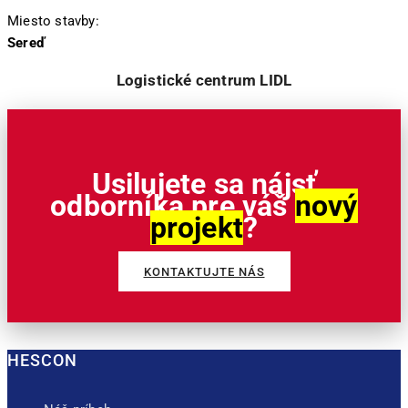
Miesto stavby:
Sereď
Logistické centrum LIDL
Usilujete sa nájsť
odborníka pre váš
nový
projekt
?
KONTAKTUJTE NÁS
HESCON