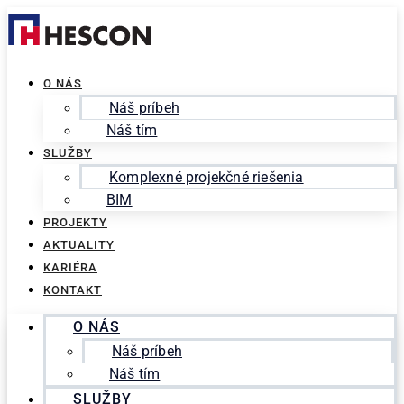
Preskočiť
Search
na
for:
obsah
O NÁS
Náš príbeh
Náš tím
SLUŽBY
Komplexné projekčné riešenia
BIM
PROJEKTY
AKTUALITY
KARIÉRA
KONTAKT
O NÁS
Náš príbeh
Náš tím
SLUŽBY