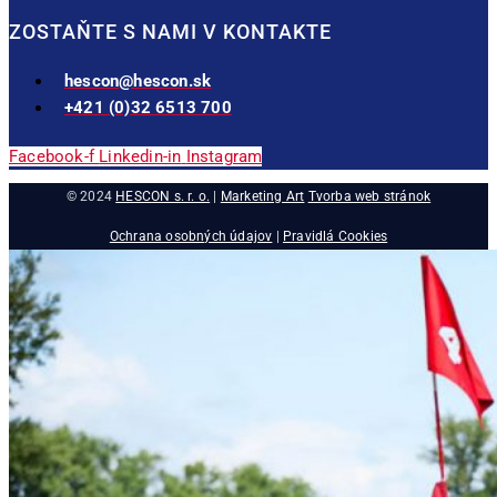
ZOSTAŇTE S NAMI V KONTAKTE
hescon@hescon.sk
+421 (0)32 6513 700
Facebook-f
Linkedin-in
Instagram
© 2024
HESCON s. r. o.
|
Marketing Art
Tvorba web stránok
Ochrana osobných údajov
|
Pravidlá Cookies