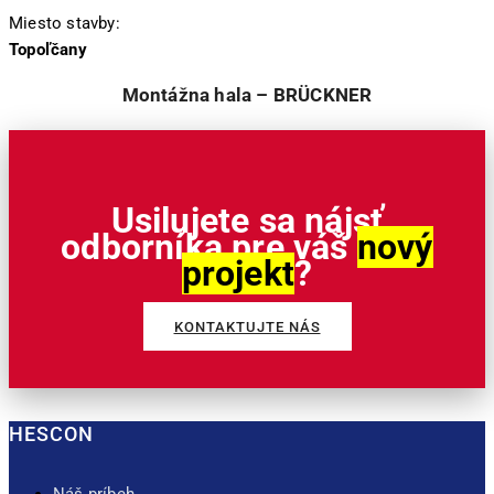
Miesto stavby:
Topoľčany
Montážna hala – BRÜCKNER
Usilujete sa nájsť
odborníka pre váš
nový
projekt
?
KONTAKTUJTE NÁS
HESCON
Náš príbeh