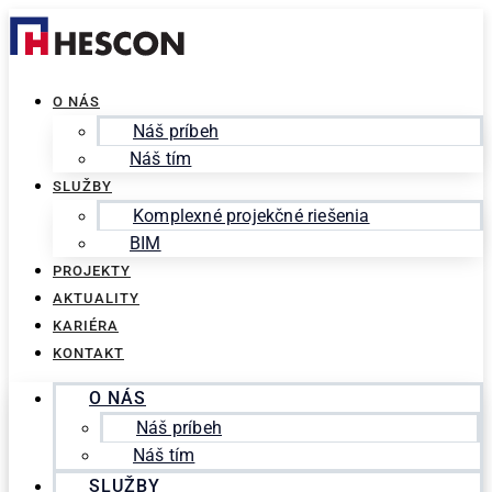
Preskočiť
Search
na
for:
obsah
O NÁS
Náš príbeh
Náš tím
SLUŽBY
Komplexné projekčné riešenia
BIM
PROJEKTY
AKTUALITY
KARIÉRA
KONTAKT
O NÁS
Náš príbeh
Náš tím
SLUŽBY