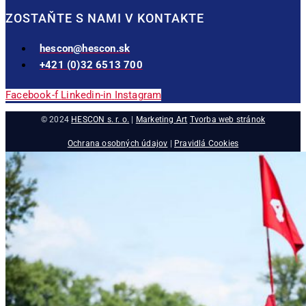
ZOSTAŇTE S NAMI V KONTAKTE
hescon@hescon.sk
+421 (0)32 6513 700
Facebook-f
Linkedin-in
Instagram
© 2024
HESCON s. r. o.
|
Marketing Art
Tvorba web stránok
Ochrana osobných údajov
|
Pravidlá Cookies