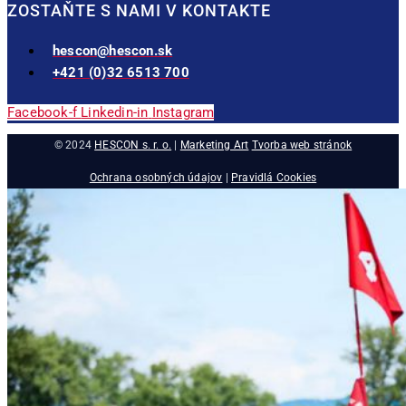
ZOSTAŇTE S NAMI V KONTAKTE
hescon@hescon.sk
+421 (0)32 6513 700
Facebook-f
Linkedin-in
Instagram
© 2024
HESCON s. r. o.
|
Marketing Art
Tvorba web stránok
Ochrana osobných údajov
|
Pravidlá Cookies