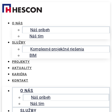
Preskočiť
Search
na
for:
obsah
O NÁS
Náš príbeh
Náš tím
SLUŽBY
Komplexné projekčné riešenia
BIM
PROJEKTY
AKTUALITY
KARIÉRA
KONTAKT
O NÁS
Náš príbeh
Náš tím
SLUŽBY