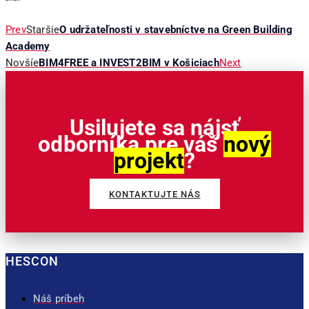
Prev
Staršie
O udržateľnosti v stavebníctve na Green Building
Academy
Novšíe
BIM4FREE a INVEST2BIM v Košiciach
Next
Usilujete sa nájsť
odborníka pre váš
nový
projekt
?
KONTAKTUJTE NÁS
HESCON
Náš príbeh