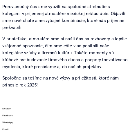
Predvianočný čas sme využili na spoločné stretnutie s
kolegami v príjemnej atmosfére mexickej reštaurácie. Objavili
sme nové chute a nezvyčajné kombinácie, ktoré nás príjemne
prekvapili.
V priateľskej atmosfére sme si našli čas na rozhovory a lepšie
vzájomné spoznanie, čím sme ešte viac posilnili naše
kolegiálne vzťahy a firemnú kultúru. Takéto momenty sú
kľúčové pre budovanie tímového ducha a podpory inovatívneho
myslenia, ktoré prenášame aj do našich projektov.
Spoločne sa tešíme na nové výzvy a príležitosti, ktoré nám
prinesie rok 2025!
LinkedIn
Facebook
WhatsApp
Email