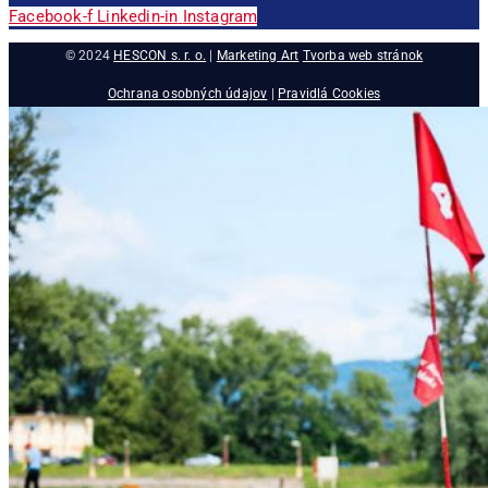
Facebook-f
Linkedin-in
Instagram
© 2024
HESCON s. r. o.
|
Marketing Art
Tvorba web stránok
Ochrana osobných údajov
|
Pravidlá Cookies