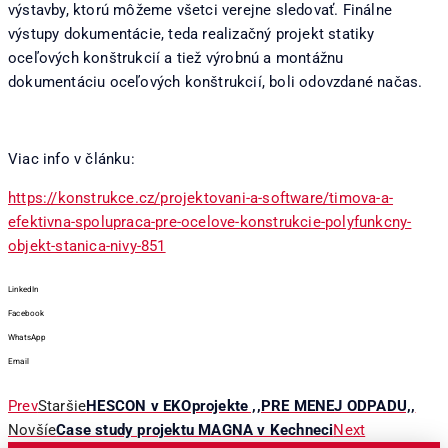
výstavby, ktorú môžeme všetci verejne sledovať. Finálne
výstupy dokumentácie, teda realizačný projekt statiky
oceľových konštrukcií a tiež výrobnú a montážnu
dokumentáciu oceľových konštrukcií, boli odovzdané načas.
Viac info v článku:
https://konstrukce.cz/projektovani-a-software/timova-a-
efektivna-spolupraca-pre-ocelove-konstrukcie-polyfunkcny-
objekt-stanica-nivy-851
LinkedIn
Facebook
WhatsApp
Email
Prev
Staršie
HESCON v EKOprojekte ,,PRE MENEJ ODPADU,,
Novšíe
Case study projektu MAGNA v Kechneci
Next