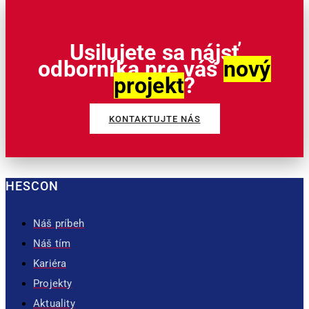
Usilujete sa nájsť
odborníka pre váš
nový
projekt
?
KONTAKTUJTE NÁS
HESCON
Náš príbeh
Náš tím
Kariéra
Projekty
Aktuality