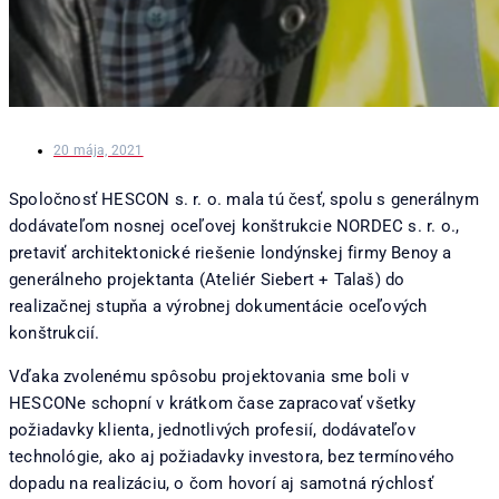
20 mája, 2021
Spoločnosť HESCON s. r. o. mala tú česť, spolu s generálnym
dodávateľom nosnej oceľovej konštrukcie NORDEC s. r. o.,
pretaviť architektonické riešenie londýnskej firmy Benoy a
generálneho projektanta (Ateliér Siebert + Talaš) do
realizačnej stupňa a výrobnej dokumentácie oceľových
konštrukcií.
Vďaka zvolenému spôsobu projektovania sme boli v
HESCONe schopní v krátkom čase zapracovať všetky
požiadavky klienta, jednotlivých profesií, dodávateľov
technológie, ako aj požiadavky investora, bez termínového
dopadu na realizáciu, o čom hovorí aj samotná rýchlosť