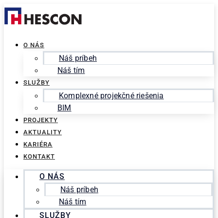
Preskočiť
Search
na
for:
obsah
O NÁS
Náš príbeh
Náš tím
SLUŽBY
Komplexné projekčné riešenia
BIM
PROJEKTY
AKTUALITY
KARIÉRA
KONTAKT
O NÁS
Náš príbeh
Náš tím
SLUŽBY