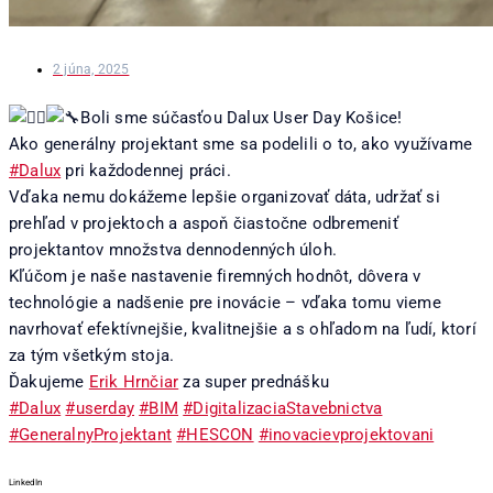
2 júna, 2025
Boli sme súčasťou Dalux User Day Košice!
Ako generálny projektant sme sa podelili o to, ako využívame
#Dalux
pri každodennej práci.
Vďaka nemu dokážeme lepšie organizovať dáta, udržať si
prehľad v projektoch a aspoň čiastočne odbremeniť
projektantov množstva dennodenných úloh.
Kľúčom je naše nastavenie firemných hodnôt, dôvera v
technológie a nadšenie pre inovácie – vďaka tomu vieme
navrhovať efektívnejšie, kvalitnejšie a s ohľadom na ľudí, ktorí
za tým všetkým stoja.
Ďakujeme
Erik Hrnčiar
za super prednášku
#Dalux
#userday
#BIM
#DigitalizaciaStavebnictva
#GeneralnyProjektant
#HESCON
#inovacievprojektovani
LinkedIn