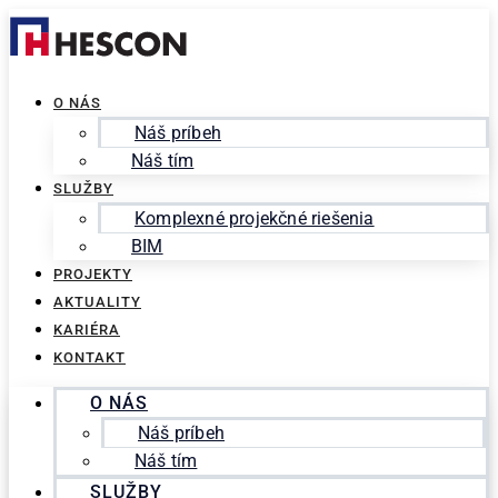
Preskočiť
Search
na
for:
obsah
O NÁS
Náš príbeh
Náš tím
SLUŽBY
Komplexné projekčné riešenia
BIM
PROJEKTY
AKTUALITY
KARIÉRA
KONTAKT
O NÁS
Náš príbeh
Náš tím
SLUŽBY