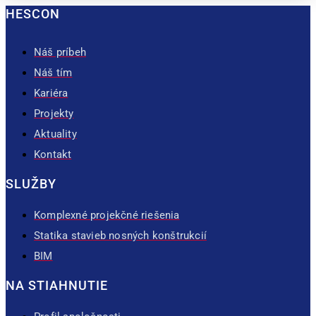
HESCON
Náš príbeh
Náš tím
Kariéra
Projekty
Aktuality
Kontakt
SLUŽBY
Komplexné projekčné riešenia
Statika stavieb nosných konštrukcií
BIM
NA STIAHNUTIE