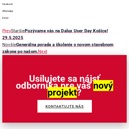
Facebook
WhatsApp
Email
Prev
Staršie
Pozývame vás na Dalux User Day Košice!
29.5.2025
Novšíe
Generálna porada a školenie o novom stavebnom
zákone po našom.
Next
Usilujete sa nájsť
odborníka pre váš
nový
projekt
?
KONTAKTUJTE NÁS