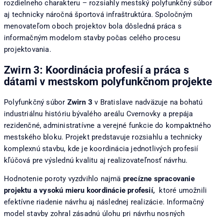
rozdielneho charakteru – rozsiahly mestský polyfunkčný súbor
aj technicky náročná športová infraštruktúra. Spoločným
menovateľom oboch projektov bola dôsledná práca s
informačným modelom stavby počas celého procesu
projektovania.
Zwirn 3: Koordinácia profesií a práca s
dátami v mestskom polyfunkčnom projekte
Polyfunkčný súbor
Zwirn 3
v Bratislave nadväzuje na bohatú
industriálnu históriu bývalého areálu Cvernovky a prepája
rezidenčné, administratívne a verejné funkcie do kompaktného
mestského bloku. Projekt predstavuje rozsiahlu a technicky
komplexnú stavbu, kde je koordinácia jednotlivých profesií
kľúčová pre výslednú kvalitu aj realizovateľnosť návrhu.
Hodnotenie poroty vyzdvihlo najmä
precízne spracovanie
projektu a vysokú mieru koordinácie profesií,
ktoré umožnili
efektívne riadenie návrhu aj následnej realizácie. Informačný
model stavby zohral zásadnú úlohu pri návrhu nosných