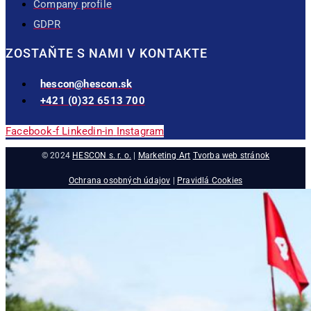
Company profile
GDPR
ZOSTAŇTE S NAMI V KONTAKTE
hescon@hescon.sk
+421 (0)32 6513 700
Facebook-f
Linkedin-in
Instagram
© 2024
HESCON s. r. o.
|
Marketing Art
Tvorba web stránok
Ochrana osobných údajov
|
Pravidlá Cookies