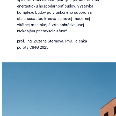
splnenie v súčasnosti platných požiadaviek na
energetickú hospodárnosť budov. Výstavba
komplexu budov polyfunkčného súboru sa
stala súčasťou kreovania novej modernej
vitálnej mestskej štvrte nahrádzajúcej
niekdajšiu priemyselnú štvrť.
prof. Ing. Zuzana Sternová, PhD. členka
poroty CING 2025