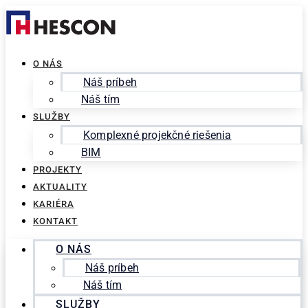
Preskočiť
Search
na
for:
obsah
O NÁS
Náš príbeh
Náš tím
SLUŽBY
Komplexné projekčné riešenia
BIM
PROJEKTY
AKTUALITY
KARIÉRA
KONTAKT
O NÁS
Náš príbeh
Náš tím
SLUŽBY