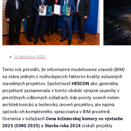
19 decembra, 2025
Tento rok potvrdili, že informačné modelovanie stavieb (BIM)
sa stáva jedným z rozhodujúcich faktorov kvality súčasných
stavebných projektov. Spoločnosť
HESCON
ako generálny
projektant zaznamenala v tomto období výrazné úspechy v
prestížnych odborných súťažiach, kde poroty ocenili nielen
architektonickú a technickú úroveň projektov, ale najmä
spôsob ich komplexného spracovania v BIM prostredí.
Ocenenia v súťažiach
Cena Inžinierskej komory vo výstavbe
2025 (CING 2025)
a
Stavba roka 2024
získali projekty