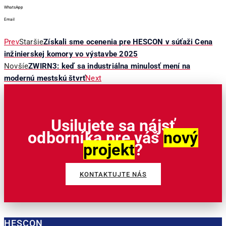
WhatsApp
Email
Prev
Staršie
Získali sme ocenenia pre HESCON v súťaži Cena
inžinierskej komory vo výstavbe 2025
Novšíe
ZWIRN3: keď sa industriálna minulosť mení na
modernú mestskú štvrť
Next
Usilujete sa nájsť
odborníka pre váš
nový
projekt
?
KONTAKTUJTE NÁS
HESCON