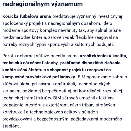
nadregionálnym významom
Košická futbalová aréna
predstavuje významný investičný aj
spoločenský projekt s nadregionálnym dosahom. Ide o
moderné športový komplex navrhnutý tak, aby spĺňal prísne
medzinárodné kritériá, zároveň však flexibilne reagoval na
potreby rôznych typov športových a kultúrnych podujatí.
Porota odbornej súťaže ocenila najmä
architektonickú kvalitu,
technickú náročnosť stavby, prehľadné dispozičné riešenie,
konštrukčnú čistotu a schopnosť projektu reagovať na
komplexné prevádzkové požiadavky
. BIM spracovanie zohralo
kľúčovú úlohu pri návrhu konštrukcií, technologických
zariadení, požiarnej bezpečnosti aj pri koordinácii rozsiahlej
technickej infraštruktúry. BIM zároveň umožnil efektívne
prepojenie interiéru s exteriérom, návrh tribún, strešných
konštrukcií a technologických celkov v súlade s
prevádzkovými a bezpečnostnými požiadavkami moderného
štadióna.