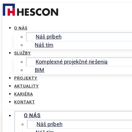
Preskočiť
Search
na
for:
obsah
O NÁS
Náš príbeh
Náš tím
SLUŽBY
Komplexné projekčné riešenia
BIM
PROJEKTY
AKTUALITY
KARIÉRA
KONTAKT
O NÁS
Náš príbeh