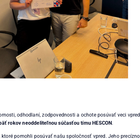
nosti, odhodlaní, zodpovednosti a ochote posúvať veci vpred 
päť rokov neoddeliteľnou súčasťou tímu HESCON
.
, ktoré pomohli posúvať našu spoločnosť vpred. Jeho precízno