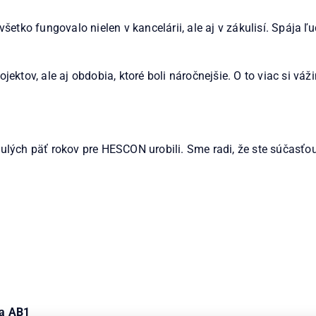
šetko fungovalo nielen v kancelárii, ale aj v zákulisí. Spája 
ktov, ale aj obdobia, ktoré boli náročnejšie. O to viac si váži
nulých päť rokov pre HESCON urobili. Sme radi, že ste súčasťo
na AB1