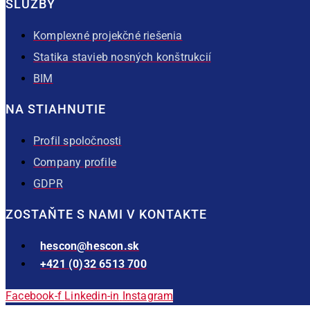
SLUŽBY
Komplexné projekčné riešenia
Statika stavieb nosných konštrukcií
BIM
NA STIAHNUTIE
Profil spoločnosti
Company profile
GDPR
ZOSTAŇTE S NAMI V KONTAKTE
hescon@hescon.sk
+421 (0)32 6513 700
Facebook-f
Linkedin-in
Instagram