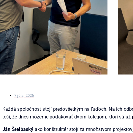
7 júla, 2026
Každá spoločnosť stojí predovšetkým na ľuďoch. Na ich odbor
teší, že dnes môžeme poďakovať dvom kolegom, ktorí sú už
Ján Štelbaský
ako konštruktér stojí za množstvom projektov