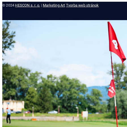
© 2024
HESCON s. r. o.
|
Marketing Art
Tvorba web stránok