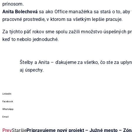
prínosom.
Anita Bolechová
sa ako Office manažérka sa stará o to, aby v
pracovné prostredie, v ktorom sa všetkým lepšie pracuje.
Za týchto päť rokov sme spolu zažili množstvo úspešných proje
keď to nebolo jednoduché.
Štelby a Anita – ďakujeme za všetko, čo ste za uply
aj úspechy.
LinkedIn
Facebook
WhatsApp
Email
Prev
Staršie
Pripravujeme nový projekt – Južné mesto – Zó